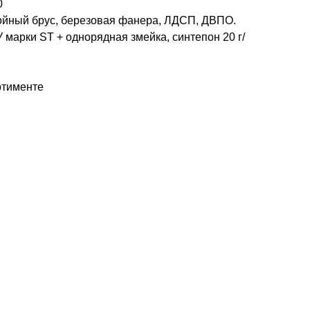
0
ойный брус, березовая фанера, ЛДСП, ДВПО.
марки ST + однорядная змейка, синтепон 20 г/
ртименте