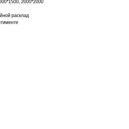
000*1500, 2000*2000
ойной расклад
ртименте