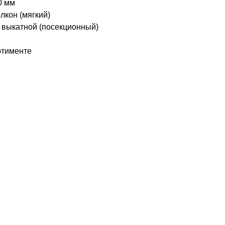
0 мм
кон (мягкий)
 выкатной (посекционный)
ртименте